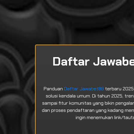
Daftar Jawabe
Panduan
Daftar Jawabet88
terbaru 2025 
solusi kendala umum. Di tahun 2025, tre
sampai fitur komunitas yang bikin pengala
dan proses pendaftaran yang kadang memb
ingin menemukan link/taut