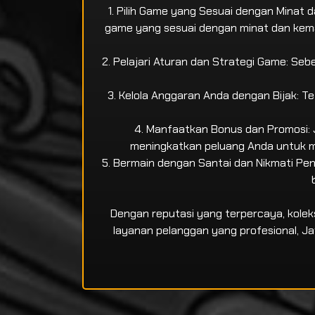
1. Pilih Game yang Sesuai dengan Minat
game yang sesuai dengan minat dan kem
2. Pelajari Aturan dan Strategi Game: Seb
3. Kelola Anggaran Anda dengan Bijak: 
4. Manfaatkan Bonus dan Promosi
meningkatkan peluang Anda untuk 
5. Bermain dengan Santai dan Nikmati Pe
Dengan reputasi yang terpercaya, kole
layanan pelanggan yang profesional, Ja