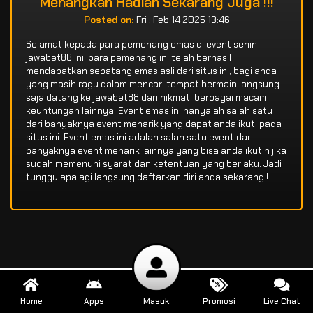
Menangkan Hadiah Sekarang Juga !!!
Posted on:
Fri , Feb 14 2025 13:46
Selamat kepada para pemenang emas di event senin
jawabet88 ini, para pemenang ini telah berhasil
mendapatkan sebatang emas asli dari situs ini, bagi anda
yang masih ragu dalam mencari tempat bermain langsung
saja datang ke jawabet88 dan nikmati berbagai macam
keuntungan lainnya. Event emas ini hanyalah salah satu
dari banyaknya event menarik yang dapat anda ikuti pada
situs ini. Event emas ini adalah salah satu event dari
banyaknya event menarik lainnya yang bisa anda ikutin jika
sudah memenuhi syarat dan ketentuan yang berlaku. Jadi
tunggu apalagi langsung daftarkan diri anda sekarang!!
Home
Apps
Masuk
Promosi
Live Chat